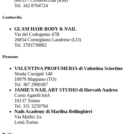
00053 - Civitavecchia (RM)
Tel. 342 8704724
Lombardia
GLAM HAIR BODY & NAIL
Via del Codognino 47B
26854 Cornegliano Laudense (LO)
Tel. 3703739882
Piemonte
VALENTINA PROFUMERIA di Valentina Sciortino
Strada Cuorgnè 140
10079 Mappano (TO)
Tel. 387 2990387
JAMIE'S NAIL ART STUDIO di Horvath Andrea
Corso Agnelli 64A
10137 Torino
Tel. 331 3259794
Nails Academy di Marilisa Bellinghieri
Via Maffei 3/a
Leinì-Torino