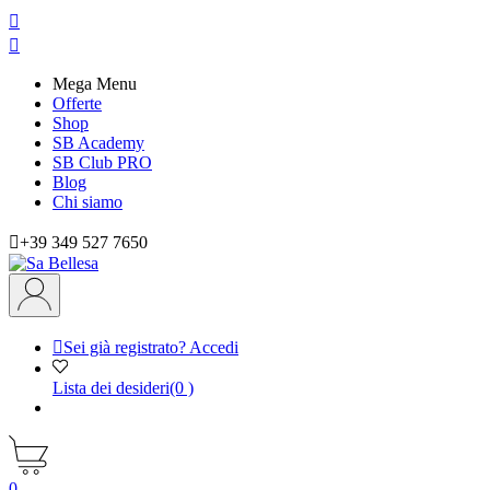


Mega Menu
Offerte
Shop
SB Academy
SB Club PRO
Blog
Chi siamo

+39 349 527 7650

Sei già registrato? Accedi
Lista dei desideri
(0 )
0