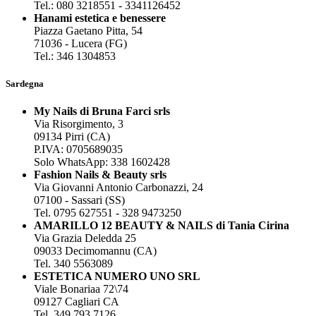
Tel.: 080 3218551 - 3341126452
Hanami estetica e benessere
Piazza Gaetano Pitta, 54
71036 - Lucera (FG)
Tel.: 346 1304853
Sardegna
My Nails di Bruna Farci srls
Via Risorgimento, 3
09134 Pirri (CA)
P.IVA: 0705689035
Solo WhatsApp: 338 1602428
Fashion Nails & Beauty srls
Via Giovanni Antonio Carbonazzi, 24
07100 - Sassari (SS)
Tel. 0795 627551 - 328 9473250
AMARILLO 12 BEAUTY & NAILS di Tania Cirina
Via Grazia Deledda 25
09033 Decimomannu (CA)
Tel. 340 5563089
ESTETICA NUMERO UNO SRL
Viale Bonariaa 72\74
09127 Cagliari CA
Tel. 349 793 7126