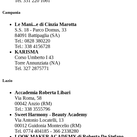
Tel. 331 220 1061
Campania
Le Mani...e di Cinzia Marotta
S.S. 18 - Parco Domus, 33
84091 Battipaglia (SA)
Tel.: 0828 380220
Tel.: 338 4156728
KARISMA
Corso Umberto I 43
Torre Annunziata (NA)
Tel. 327 2875771
Lazio
Accademia Roberta Libari
Via Roma, 58
00042 Anzio (RM)
Tel.: 338 3555796
Sweet Harmony - Beauty Academy
Via Antonio Locatelli, 13
00012 Guidonia Montecelio (RM)
Tel. 0774 404185 - 366 2338280
LOOK MAKER ACADEMY di Roberta De Stefano