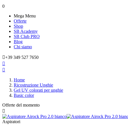
0
Mega Menu
Offerte
Shop
SB Academy
SB Club PRO
Blog
Chi siamo

+39 349 527 7650


Home
Ricostruzione Unghie
Gel UV colorati per unghie
Basic color
Offerte del momento

Aspiratori