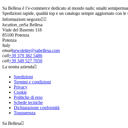
Sa Bellesa è l’e-commerce dedicato al mondo nails: smalti semipermanen
Spedizioni rapide, qualità top e un catalogo sempre aggiornato con le 
Informazioni negozio


location_on
Sa Bellesa
Viale del Basento 118
85100 Potenza
Potenza
Italy
email
newsletter@sabellesa.com
call
+39 379 382 5486
call
+39 349 527 7650
La nostra azienda

Spedizioni
Termini e condizioni
Privacy
Cookie
Politiche di reso
Schede tecniche
Dichiarazione conformità
Trasparenza
Sa Bellesa
