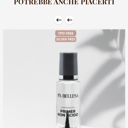
POTREBBE ANCHE PIACERTI

