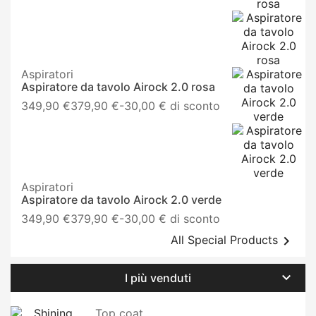
base
Aspiratori
Aspiratore da tavolo Airock 2.0 rosa
Prezzo
349,90 €
379,90 €
-30,00 € di sconto
base
Aspiratori
Aspiratore da tavolo Airock 2.0 verde
Prezzo
349,90 €
379,90 €
-30,00 € di sconto
base

All Special Products

I più venduti
Top coat