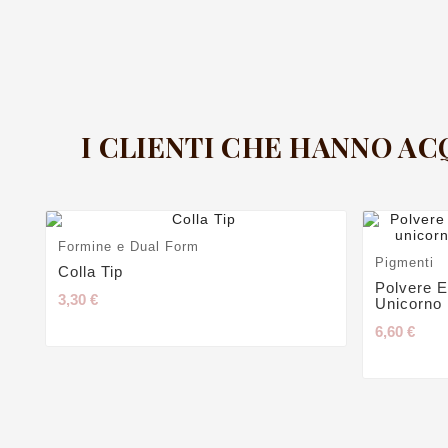
I CLIENTI CHE HANNO A
Formine e Dual Form
Pigmenti
Colla Tip
Polvere E
3,30 €
Unicorno
6,60 €