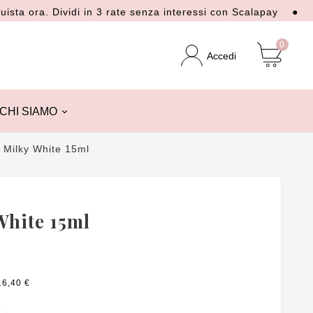
ra. Dividi in 3 rate senza interessi con Scalapay
● Spedizio
0
Accedi
CHI SIAMO
l Milky White 15ml
White 15ml
16,40 €