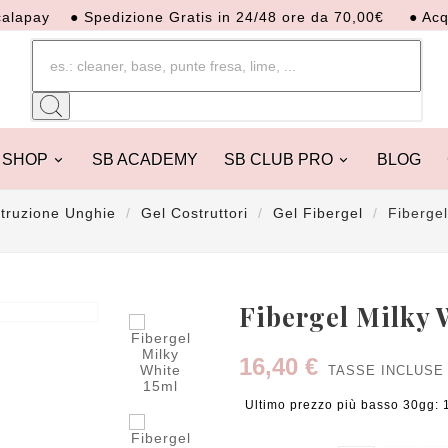
y
● Spedizione Gratis in 24/48 ore da 70,00€
● Acquista o
SHOP
SB ACADEMY
SB CLUB PRO
BLOG
truzione Unghie
Gel Costruttori
Gel Fibergel
Fiberge

Fibergel Milky 
16,40 €
TASSE INCLUSE
Ultimo prezzo più basso 30gg: 