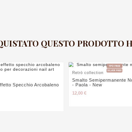
CQUISTATO QUESTO PRODOTTO
Retrò collection
Smalto Semipermanente N
ffetto Specchio Arcobaleno
- Paola - New
12,00 €