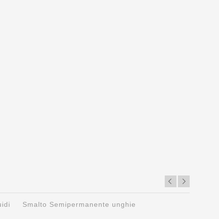
Ac
Ac
16
uidi
Smalto Semipermanente unghie