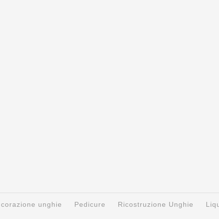
decorazione unghie
Pedicure
Ricostruzione Unghie
Liq