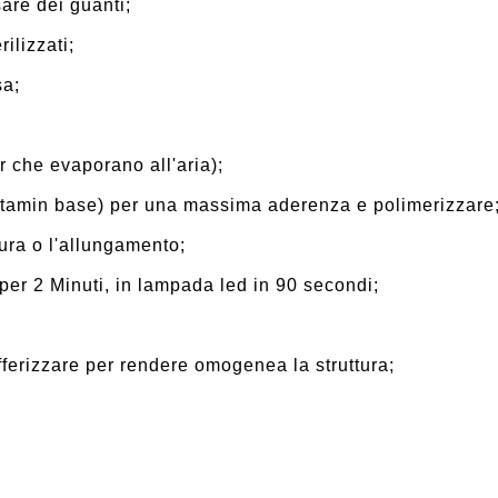
sare dei guanti;
rilizzati;
sa;
r che evaporano all'aria);
Vitamin base) per una massima aderenza e polimerizzare
ura o l'allungamento;
per 2 Minuti, in lampada led in 90 secondi;
fferizzare per rendere omogenea la struttura;