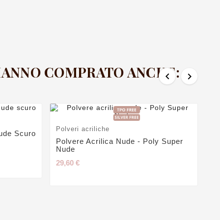
29
 HANNO COMPRATO ANCHE:


Polveri acriliche
ude Scuro
Polvere Acrilica Nude - Poly Super
Nude
29,60 €