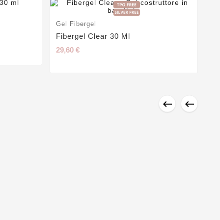
Gel Fibergel
Fibergel Clear 30 Ml
29,60 €


Ge
Fi