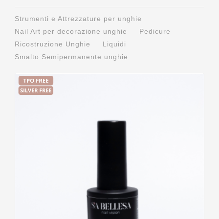
Strumenti e Attrezzature per unghie
Nail Art per decorazione unghie
Pedicure
Ricostruzione Unghie
Liquidi
Smalto Semipermanente unghie