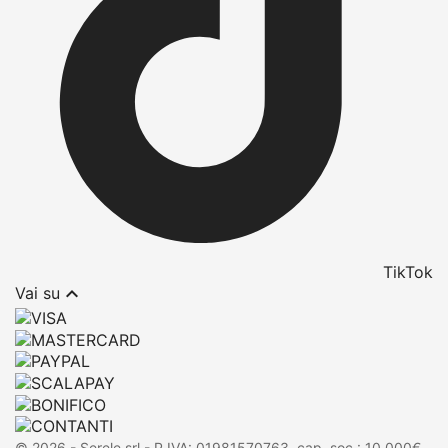
TikTok

Vai su
© 2026 - Serele srl - P.IVA: 01981570763, cap. soc.: 10.000€