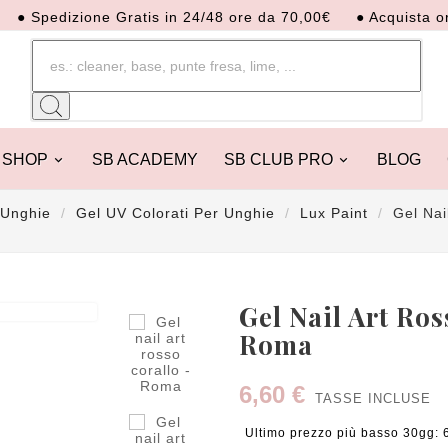
Spedizione Gratis in 24/48 ore da 70,00€
● Acquista ora. Di
SHOP
SB ACADEMY
SB CLUB PRO
BLOG
 Unghie
Gel UV Colorati Per Unghie
Lux Paint
Gel Nai

Gel Nail Art Ros
Roma
6,60 €
TASSE INCLUSE
Ultimo prezzo più basso 30gg: 