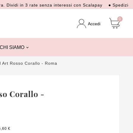
vidi in 3 rate senza interessi con Scalapay
● Spedizione Gra
0
Accedi
CHI SIAMO
l Art Rosso Corallo - Roma
so Corallo -
6,60 €