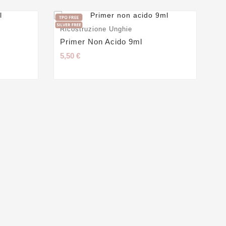
Ricostruzione Unghie
Ge
Primer Non Acido 9ml
Ge
5,50 €
24