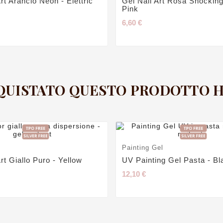
rt Arancio Neon - Elettric
Gel Nail Art Rosa Shocking 
Pink
6,60 €
CQUISTATO QUESTO PRODOTTO
Painting Gel
rt Giallo Puro - Yellow
UV Painting Gel Pasta - Bl
12,10 €