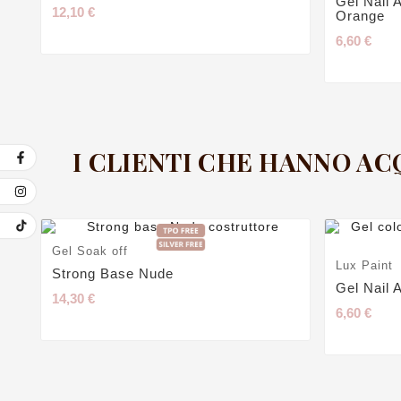
Gel Nail A
12,10 €
Orange
6,60 €
I CLIENTI CHE HANNO A
Gel Soak off
Lux Paint
Strong Base Nude
Gel Nail A
14,30 €
6,60 €