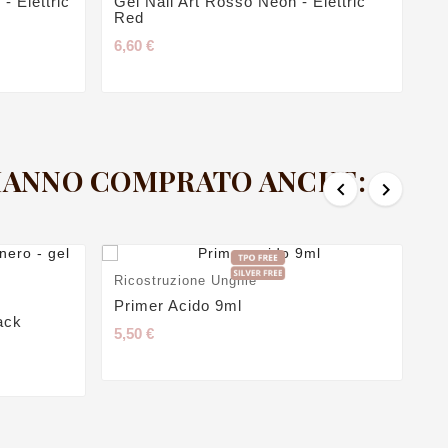
- Elettric
Gel Nail Art Rosso Neon - Elettric
Red
6,60 €
 HANNO COMPRATO ANCHE:


Ricostruzione Unghie
Primer Acido 9ml
ack
5,50 €