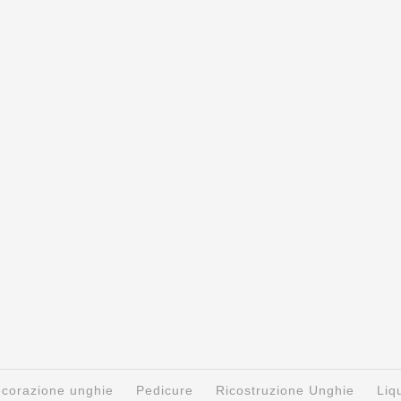
decorazione unghie
Pedicure
Ricostruzione Unghie
Liq