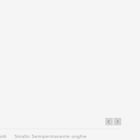
Cu
Sc
3,
uidi
Smalto Semipermanente unghie