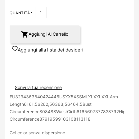
QUANTITÀ :

Aggiungi Al Carrello
Aggiungi alla lista dei desideri
Scrivi la tua recensione
EU3234363840424446USXX5XSSMLXLXXLXXLArm
Length6161,56262,56363,56464,5Bust
Circumference808488WaistGirth6165697377828792Hip
Circumference87919599103108113118
Gel color senza dispersione