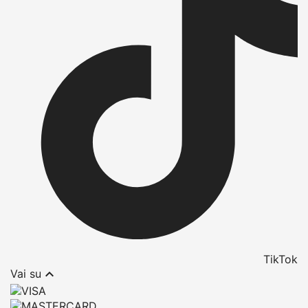
TikTok

Vai su