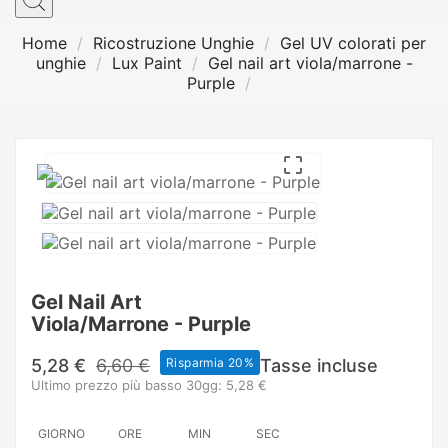
Home
Ricostruzione Unghie
Gel UV colorati per
unghie
Lux Paint
Gel nail art viola/marrone -
Purple

Gel Nail Art
Viola/marrone - Purple
5,28 €
6,60 €
Risparmia 20%
Tasse incluse
Ultimo prezzo più basso 30gg: 5,28 €
GIORNO
ORE
MIN
SEC