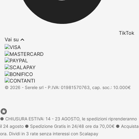
TikTok

Vai su
© 2026 - Serele srl - P.IVA: 01981570763, cap. soc.: 10.000€

Punta Long Flame
● CHIUSURA ESTIVA: 14 - 23 AGOSTO, le spedizioni riprenderanno
Diamantata grana fine
fascia rossa
il 24 agosto
● Spedizione Gratis in 24/48 ore da 70,00€
● Acquista
Tasse incluse
10,90 €
ora. Dividi in 3 rate senza interessi con Scalapay
Ultimo prezzo più basso