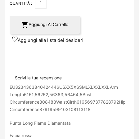
QUANTITÀ :

Aggiungi Al Carrello
Aggiungi alla lista dei desideri
Scrivi la tua recensione
EU3234363840424446USXX5XSSMLXLXXLXXLArm
Length6161,56262,56363,56464,5Bust
Circumference808488WaistGirth6165697377828792Hip
Circumference87919599103108113118
Punta Long Flame Diamantata
Facia rossa