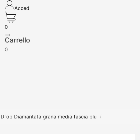
Accedi
0
Carrello
0
 Drop Diamantata grana media fascia blu