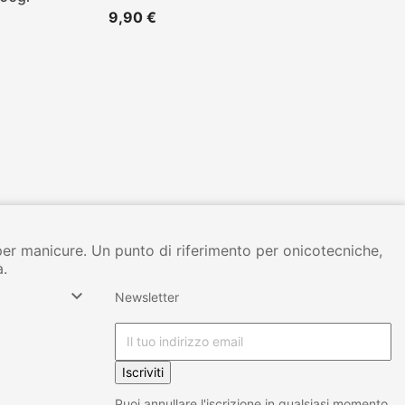
9,90 €
per manicure. Un punto di riferimento per onicotecniche,
à.

Newsletter
Iscriviti
Puoi annullare l'iscrizione in qualsiasi momento.