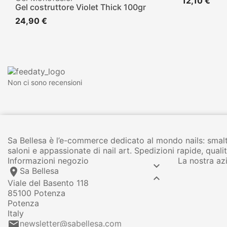
12,10 €
Gel costruttore Violet Thick 100gr
24,90 €
Non ci sono recensioni
Sa Bellesa è l’e-commerce dedicato al mondo nails: smalt
saloni e appassionate di nail art. Spedizioni rapide, qua
Informazioni negozio
La nostra az

location_on
Sa Bellesa

Viale del Basento 118
85100 Potenza
Potenza
Italy
email
newsletter@sabellesa.com