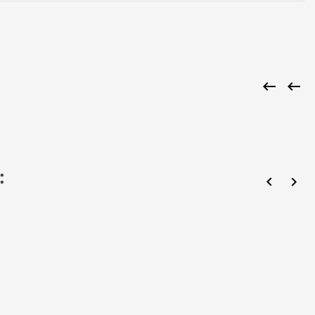


:

