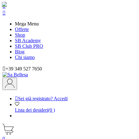


Mega Menu
Offerte
Shop
SB Academy
SB Club PRO
Blog
Chi siamo

+39 349 527 7650

Sei già registrato? Accedi
Lista dei desideri
(0 )
0