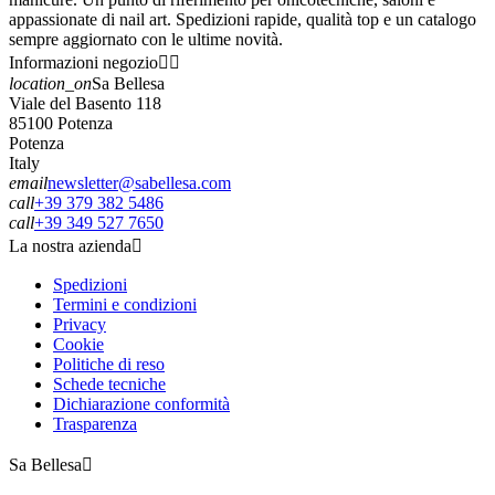
appassionate di nail art. Spedizioni rapide, qualità top e un catalogo
sempre aggiornato con le ultime novità.
Informazioni negozio


location_on
Sa Bellesa
Viale del Basento 118
85100 Potenza
Potenza
Italy
email
newsletter@sabellesa.com
call
+39 379 382 5486
call
+39 349 527 7650
La nostra azienda

Spedizioni
Termini e condizioni
Privacy
Cookie
Politiche di reso
Schede tecniche
Dichiarazione conformità
Trasparenza
Sa Bellesa
