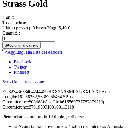
Strass Gold
5,40 €
Tasse incluse
Ultimo prezzo più basso 30gg: 5,40 €
Quantità :

Aggiungi al carrello
Aggiungi alla lista dei desideri
Facebook
Twitter
Pinterest
Scrivi la tua recensione
EU3234363840424446USXX5XSSMLXLXXLXXLArm
Length6161,56262,56363,56464,5Bust
Circumference808488WaistGirth6165697377828792Hip
Circumference87919599103108113118
Pietre miste colore oro in 12 tipologie diverse
Acquista