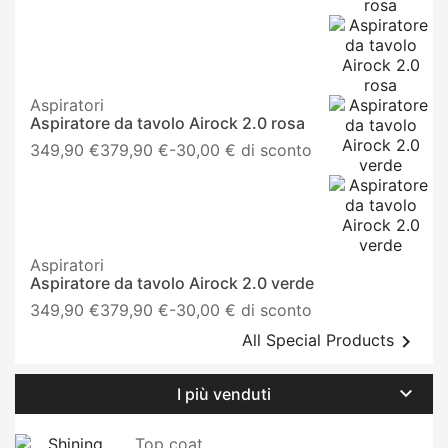
base
Aspiratori
Aspiratore da tavolo Airock 2.0 rosa
Prezzo
349,90 €
379,90 €
-30,00 € di sconto
base
Aspiratori
Aspiratore da tavolo Airock 2.0 verde
Prezzo
349,90 €
379,90 €
-30,00 € di sconto
base

All Special Products

I più venduti
Top coat