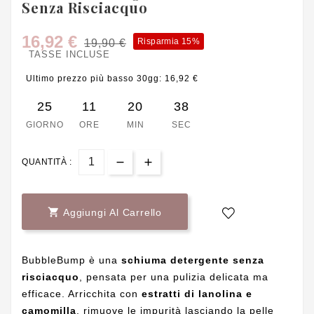
Senza Risciacquo
16,92 €
Risparmia 15%
19,90 €
TASSE INCLUSE
Ultimo prezzo più basso 30gg: 16,92 €
25
11
20
37
GIORNO
ORE
MIN
SEC
QUANTITÀ :

Aggiungi Al Carrello
BubbleBump è una
schiuma detergente senza
risciacquo
, pensata per una pulizia delicata ma
efficace. Arricchita con
estratti di lanolina e
camomilla
, rimuove le impurità lasciando la pelle