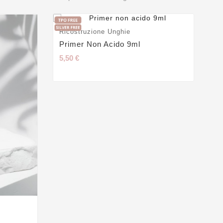
Ricostruzione Unghie
Ge
Primer Non Acido 9ml
Ge
5,50 €
24