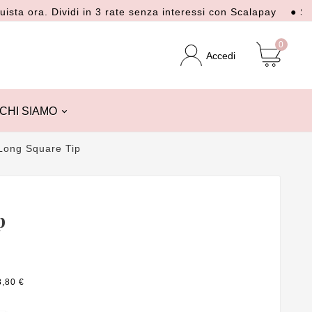
ra. Dividi in 3 rate senza interessi con Scalapay
● Spedizio
0
Accedi
CHI SIAMO
Long Square Tip
p
8,80 €