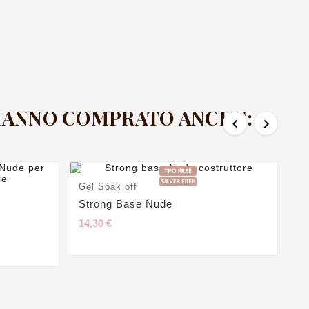
 HANNO COMPRATO ANCHE:


Gel Soak off
Strong Base Nude
14,30 €