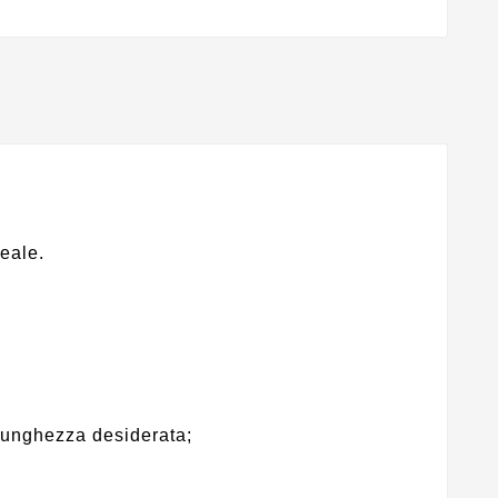
eale.
a lunghezza desiderata;