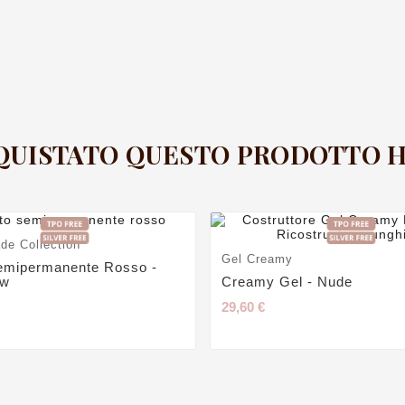
CQUISTATO QUESTO PRODOTTO
de Collection
Gel Creamy
emipermanente Rosso -
ew
Creamy Gel - Nude
29,60 €