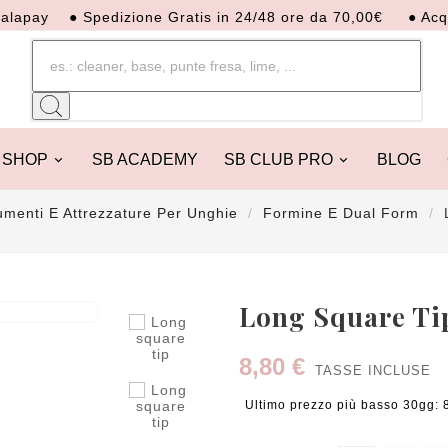
y
● Spedizione Gratis in 24/48 ore da 70,00€
● Acquista o
SHOP
SB ACADEMY
SB CLUB PRO
BLOG
umenti E Attrezzature Per Unghie
Formine E Dual Form

Long Square Ti
8,80 €
TASSE INCLUSE
Ultimo prezzo più basso 30gg: 