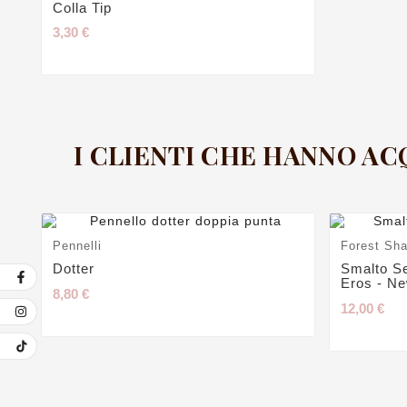
Colla Tip
3,30 €
I CLIENTI CHE HANNO A
Pennelli
Forest Sha
Dotter
Smalto S
Eros - N
8,80 €
12,00 €