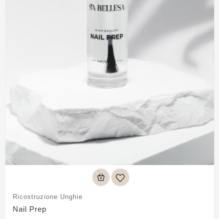
Ricostruzione Unghie
Nail Prep