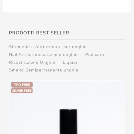
PRODOTTI BEST-SELLER
Strumenti e Attrezzature per unghie
Nail Art per decorazione unghie
Pedicure
Ricostruzione Unghie
Liquidi
Smalto Semipermanente unghie