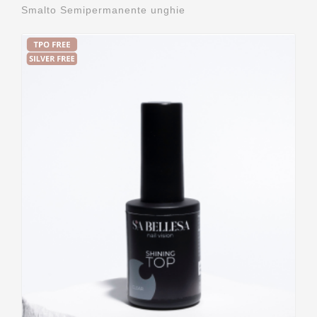
Smalto Semipermanente unghie