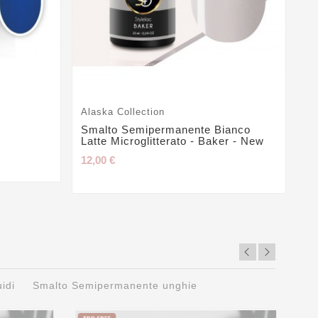
Alaska Collection
Lu
Smalto Semipermanente Bianco
Ge
Latte Microglitterato - Baker - New
6,
12,00 €
uidi
Smalto Semipermanente unghie