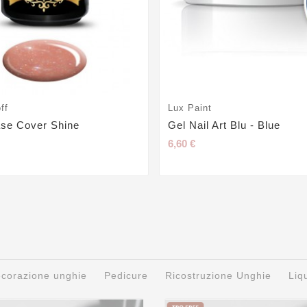
ff
Lux Paint
ase Cover Shine
Gel Nail Art Blu - Blue
6,60 €
decorazione unghie
Pedicure
Ricostruzione Unghie
Liq