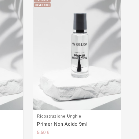
Ricostruzione Unghie
Ge
Primer Non Acido 9ml
Ge
5,50 €
24