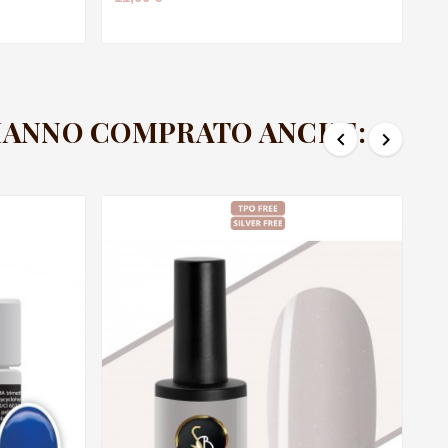
 HANNO COMPRATO ANCHE:

