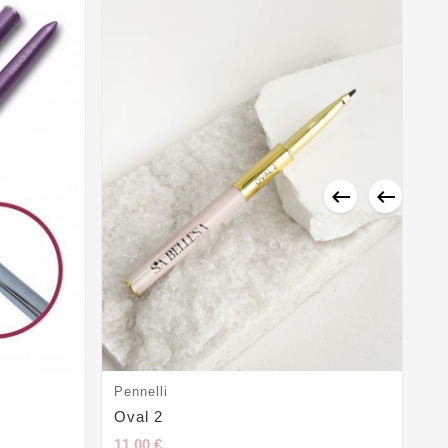


Pennelli
Pe
Oval 2
Pe
11,00 €
8,