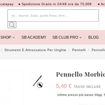
y
● Spedizione Gratis in 24/48 ore da 70,00€
● Acquista o
SHOP
SB ACADEMY
SB CLUB PRO
BLOG
Strumenti E Attrezzature Per Unghie
Pennelli
Pennell
Pennello Morbi
5,40 €
TASSE INCLUSE
Ultimo prezzo più basso 30gg: 