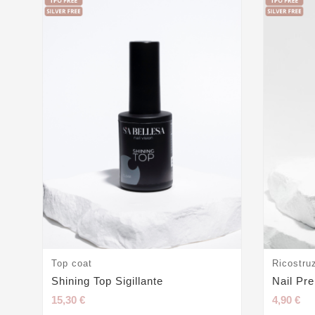
Top coat
Ricostru
Shining Top Sigillante
Nail Pr
15,30 €
4,90 €