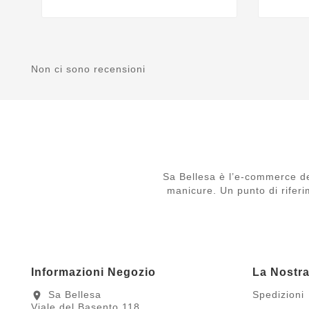
Non ci sono recensioni
Sa Bellesa è l’e-commerce de
manicure. Un punto di riferi
Informazioni Negozio
La Nostr
Sa Bellesa
Spedizioni
location_on
Viale del Basento 118