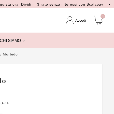
ra. Dividi in 3 rate senza interessi con Scalapay
● Spedizio
0
Accedi
CHI SIAMO
o Morbido
do
5,40 €