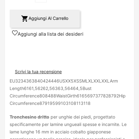

Aggiungi Al Carrello
Aggiungi alla lista dei desideri
Scrivi la tua recensione
EU3234363840424446USXX5XSSMLXLXXLXXLArm
Length6161,56262,56363,56464,5Bust
Circumference808488WaistGirth6165697377828792Hip
Circumference87919599103108113118
Tronchesino dritto
per unghie dei piedi, progettato
specificamente per lamine ungueali spesse e incarnite. Le
lame lunghe 16 mm in acciaio cobalto giapponese