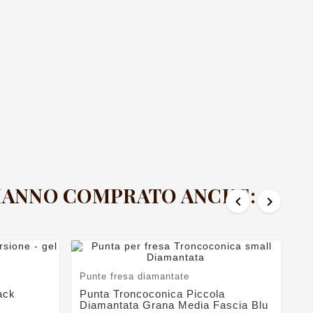
Pu
Sp
De
6,
 HANNO COMPRATO ANCHE:


Punte fresa diamantate
ack
Punta Troncoconica Piccola
Diamantata Grana Media Fascia Blu