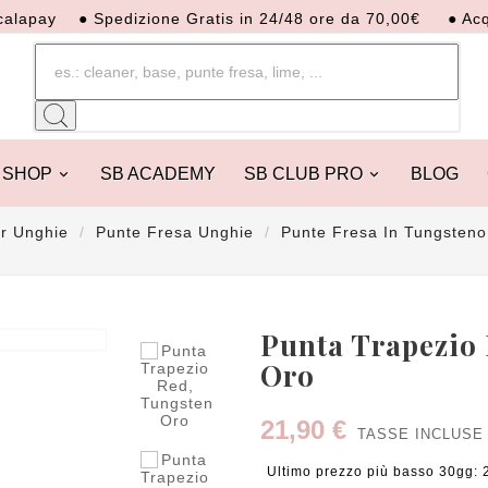
ay
● Spedizione Gratis in 24/48 ore da 70,00€
● Acquista 
SHOP
SB ACADEMY
SB CLUB PRO
BLOG
er Unghie
Punte Fresa Unghie
Punte Fresa In Tungsteno

Punta Trapezio 
Oro
21,90 €
TASSE INCLUSE
Ultimo prezzo più basso 30gg: 