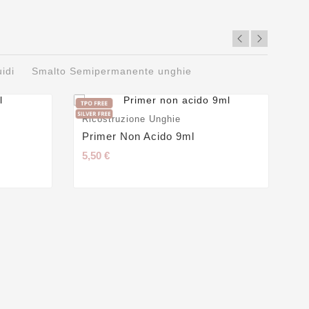
uidi
Smalto Semipermanente unghie
Ricostruzione Unghie
Ge
Primer Non Acido 9ml
Ge
5,50 €
24