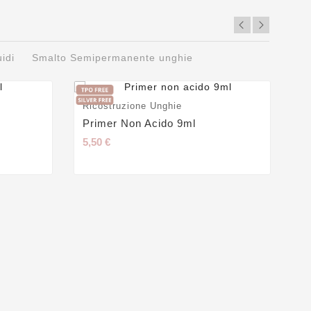
uidi
Smalto Semipermanente unghie
Ricostruzione Unghie
Ge
Primer Non Acido 9ml
Ge
5,50 €
24