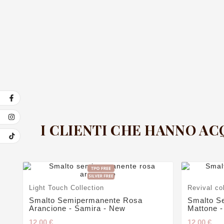
I CLIENTI CHE HANNO A
Light Touch Collection
Revival co
Smalto Semipermanente Rosa
Smalto S
Arancione - Samira - New
Mattone -
12,00 €
12,00 €