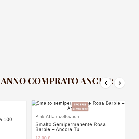
 HANNO COMPRATO ANCHE:


Pink Affair collection
a 100
Smalto Semipermanente Rosa
Barbie – Ancora Tu
12,00 €