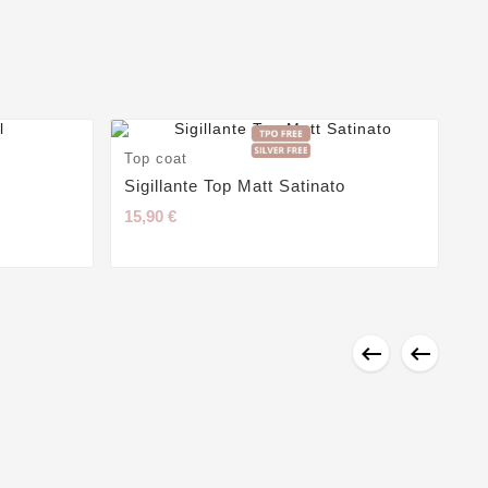
Top coat
To
Sigillante Top Matt Satinato
Sh
15,90 €
15

