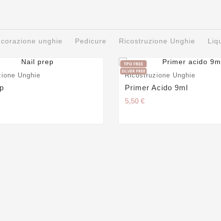
decorazione unghie
Pedicure
Ricostruzione Unghie
Liq
zione Unghie
Ricostruzione Unghie
ep
Primer Acido 9ml
5,50 €