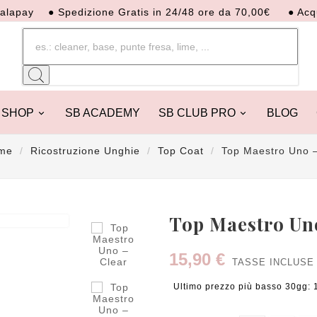
y
● Spedizione Gratis in 24/48 ore da 70,00€
● Acquista o
SHOP
SB ACADEMY
SB CLUB PRO
BLOG
me
Ricostruzione Unghie
Top Coat
Top Maestro Uno –

Top Maestro Un
15,90 €
TASSE INCLUSE
Ultimo prezzo più basso 30gg: 