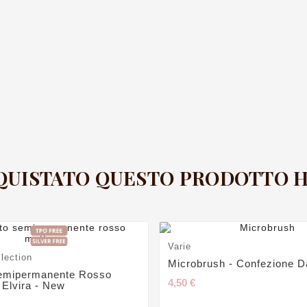
CQUISTATO QUESTO PRODOTTO
Varie
llection
Microbrush - Confezione D
emipermanente Rosso
4,50 €
 Elvira - New