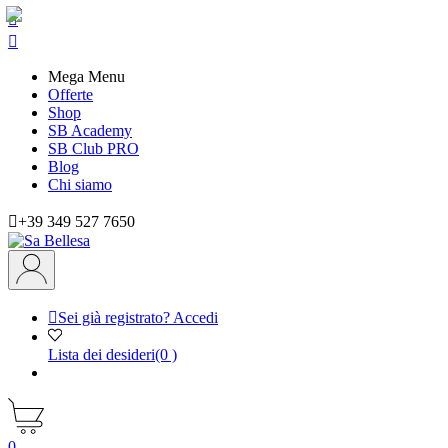


Mega Menu
Offerte
Shop
SB Academy
SB Club PRO
Blog
Chi siamo

+39 349 527 7650

Sei già registrato? Accedi
Lista dei desideri
(0 )
0