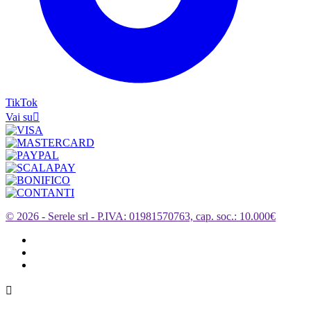
TikTok
Vai su

© 2026 - Serele srl - P.IVA: 01981570763, cap. soc.: 10.000€
