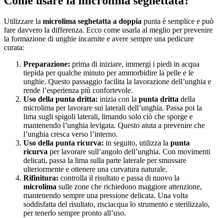
Come usare la microlima seghettata?
Utilizzare la
microlima seghetatta a doppia
punta è semplice e può
fare davvero la differenza. Ecco come usarla al meglio per prevenire
la formazione di unghie incarnite e avere sempre una pedicure
curata:
Preparazione:
prima di iniziare, immergi i piedi in acqua
tiepida per qualche minuto per ammorbidire la pelle e le
unghie. Questo passaggio facilita la lavorazione dell’unghia e
rende l’esperienza più confortevole.
Uso della punta dritta:
inizia con la
punta dritta
della
microlima per lavorare sui laterali dell’unghia. Passa poi la
lima sugli spigoli laterali, limando solo ciò che sporge e
mantenendo l’unghia levigata. Questo aiuta a prevenire che
l’unghia cresca verso l’interno.
Uso della punta ricurva:
in seguito, utilizza la
punta
ricurva
per lavorare sull’angolo dell’unghia. Con movimenti
delicati, passa la lima sulla parte laterale per smussare
ulteriormente e ottenere una curvatura naturale.
Rifinitura:
controlla il risultato e passa di nuovo la
microlima
sulle zone che richiedono maggiore attenzione,
mantenendo sempre una pressione delicata. Una volta
soddisfatta del risultato, risciacqua lo strumento e sterilizzalo,
per tenerlo sempre pronto all’uso.