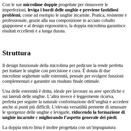
Con le sue
microlime doppie
progettate per rimuovere le
imperfezioni,
leviga i bordi delle unghie e previene fastidiosi
problemi
, come ad esempio le unghie incarnite. Pratica, resistente e
professionale, grazie alla sua composizione in acciaio cobalto
giapponese e al design ergonomico, la doppia microlima garantisce
risultati eccellenti e a lunga durata.
Struttura
Il design funzionale della microlima per pedicure la rende perfetta
per trattare le unghie con precisione e cura. È dotata di due
microlime seghettate sulle estremità, pensate per svolgere funzioni
complementari e garantire un risultato finale ottimale.
Una delle estremità è dritta, ideale per lavorare su aree specifiche e
sui laterali delle unghie. L’altra invece è leggermente ricurva,
perfetta per seguire la naturale conformazione dell’unghia e accedere
anche ai punti più difficili. L'elevata versatilità permette di smussare
le sporgenze delle unghie e levigarle,
riducendo la formazione di
unghie incarnite
e
migliorando l’aspetto generale dei piedi
.
La doppia micro lima è inoltre progettata con un’impugnatura