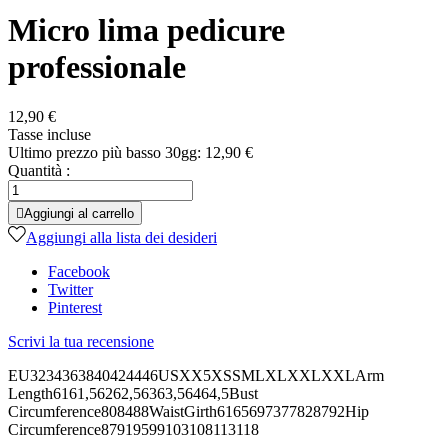
Micro lima pedicure
professionale
12,90 €
Tasse incluse
Ultimo prezzo più basso 30gg: 12,90 €
Quantità :

Aggiungi al carrello
Aggiungi alla lista dei desideri
Facebook
Twitter
Pinterest
Scrivi la tua recensione
EU3234363840424446USXX5XSSMLXLXXLXXLArm
Length6161,56262,56363,56464,5Bust
Circumference808488WaistGirth6165697377828792Hip
Circumference87919599103108113118