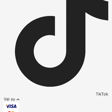
TikTok

Vai su