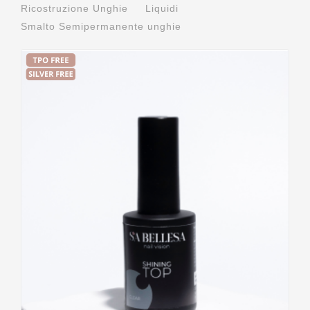
Ricostruzione Unghie
Liquidi
Smalto Semipermanente unghie