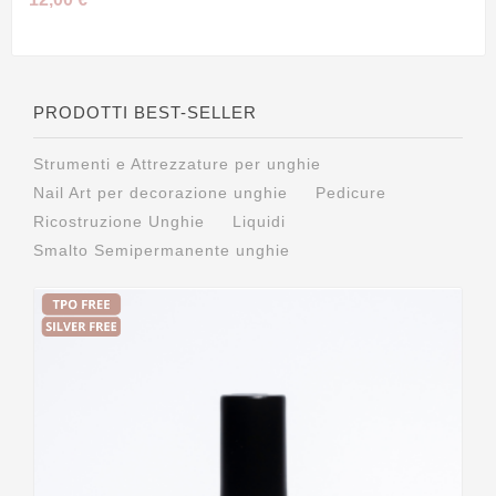
PRODOTTI BEST-SELLER
Strumenti e Attrezzature per unghie
Nail Art per decorazione unghie
Pedicure
Ricostruzione Unghie
Liquidi
Smalto Semipermanente unghie