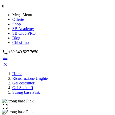
0
Mega Menu
Offerte
Shop
SB Academy
SB Club PRO
Blog
Chi siamo

+39 349 527 7650


Home
Ricostruzione Unghie
Gel costruttori
Gel Soak off
Strong base Pink
