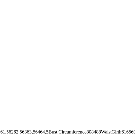
2,56363,56464,5Bust Circumference808488WaistGirth6165697