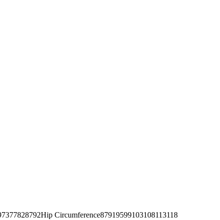
377828792Hip Circumference87919599103108113118