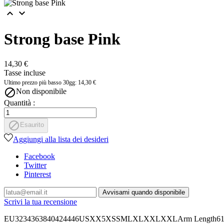


Strong base Pink
14,30 €
Tasse incluse
Ultimo prezzo più basso 30gg: 14,30 €

Non disponibile
Quantità :

Esaurito
Aggiungi alla lista dei desideri
Facebook
Twitter
Pinterest
Avvisami quando disponibile
Scrivi la tua recensione
EU3234363840424446USXX5XSSMLXLXXLXXLArm Length6161,5626