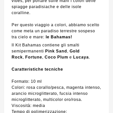
vibes, per portare sulle mani i colori delle
spiagge paradisiache e delle isole
coralline.
Per questo viaggio a colori, abbiamo scelto
come meta un paradiso terrestre sospeso
tra cielo e mare:
le Bahamas!
Il Kit Bahamas contiene gli smalti
semipermanenti
Pink Sand
,
Gold
Rock
,
Fortune
,
Coco Plum
e
Lucaya
.
Caratteristiche tecniche
Formato: 10 ml
Colori: rosa corallo/pesca, magenta intenso,
arancio microglitterato, fucsia intenso
microglitterato, multicolor oro/rosa.
Viscosità: media
Tempo di polimerizzazione: