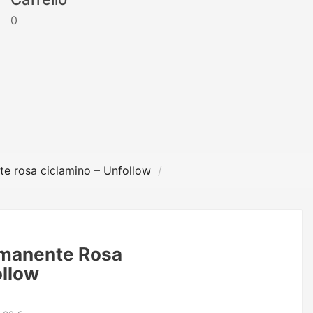
0
e rosa ciclamino – Unfollow
manente Rosa
ollow