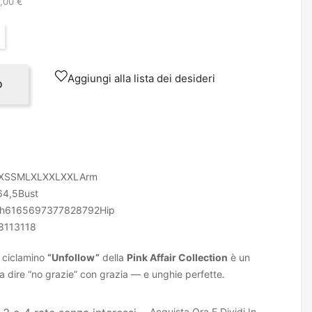
2,00 €
Aggiungi alla lista dei desideri
o
XSSMLXLXXLXXLArm
64,5Bust
rth6165697377828792Hip
8113118
 ciclamino
“Unfollow”
della
Pink Affair Collection
è un
sa dire “no grazie” con grazia — e unghie perfette.
Acquista Ora E Dividi In