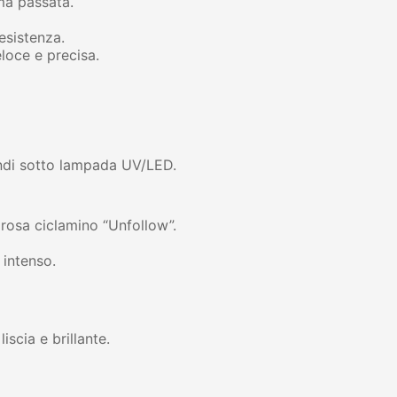
ma passata.
esistenza.
loce e precisa.
ndi sotto lampada UV/LED.
rosa ciclamino “Unfollow”.
 intenso.
iscia e brillante.