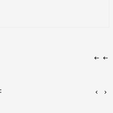


:

