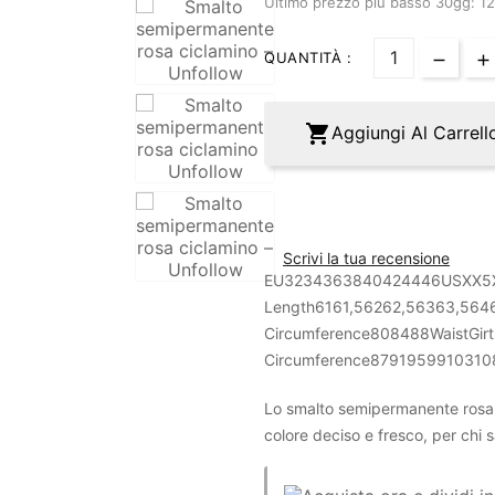
Ultimo prezzo più basso 30gg: 1
QUANTITÀ :

Aggiungi Al Carrell
Scrivi la tua recensione
EU3234363840424446USXX5
Length6161,56262,56363,564
Circumference808488WaistGi
Circumference8791959910310
Lo smalto semipermanente rosa
colore deciso e fresco, per chi 