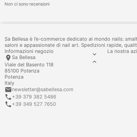
Non ci sono recensioni
Sa Bellesa è l’e-commerce dedicato al mondo nails: smalt
saloni e appassionate di nail art. Spedizioni rapide, qua
Informazioni negozio
La nostra az

location_on
Sa Bellesa

Viale del Basento 118
85100 Potenza
Potenza
Italy
email
newsletter@sabellesa.com
call
+39 379 382 5486
call
+39 349 527 7650