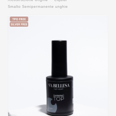
Smalto Semipermanente unghie