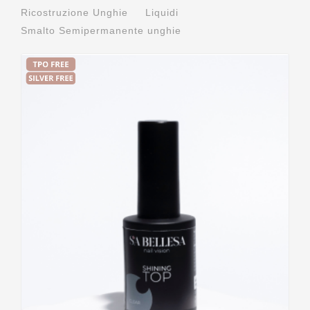
Ricostruzione Unghie
Liquidi
Smalto Semipermanente unghie