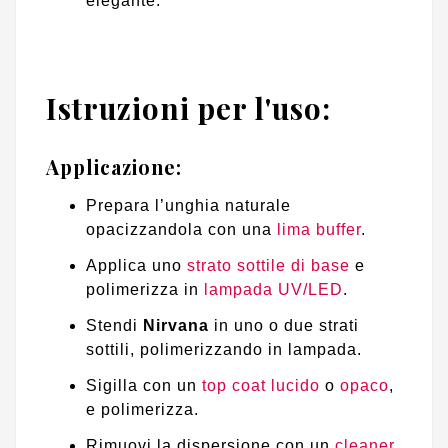
elegante.
Istruzioni per l'uso:
Applicazione:
Prepara l’unghia naturale
opacizzandola con una
lima buffer
.
Applica uno
strato sottile di base
e
polimerizza in
lampada UV/LED
.
Stendi
Nirvana
in uno o due strati
sottili, polimerizzando in lampada.
Sigilla con un
top coat lucido
o
opaco
,
e polimerizza.
Rimuovi la dispersione con un
cleaner
,