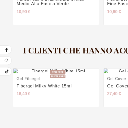
Medio-Alta Fascia Verde
Fine Fas
10,90 €
10,90 €
I CLIENTI CHE HANNO A
Gel Fibergel
Gel Cover
Fibergel Milky White 15ml
Gel Cove
16,40 €
27,40 €