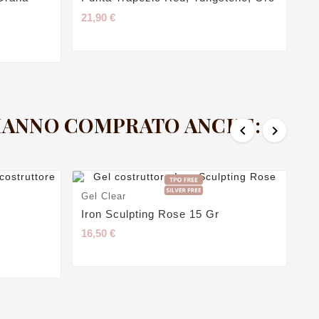
Me
21,90 €
21
 HANNO COMPRATO ANCHE:


Gel Clear
Iron Sculpting Rose 15 Gr
16,50 €