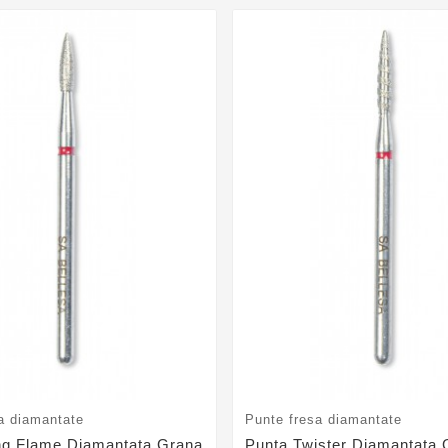
a diamantate
Punte fresa diamantate
ng Flame Diamantata Grana
Punta Twister Diamantata 