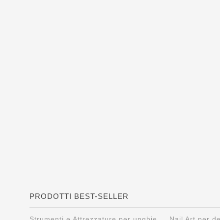
PRODOTTI BEST-SELLER
Strumenti e Attrezzature per unghie
Nail Art per 