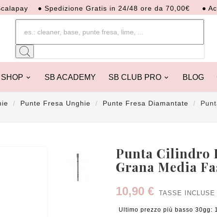
ay
● Spedizione Gratis in 24/48 ore da 70,00€
● Acquista 
SHOP
SB ACADEMY
SB CLUB PRO
BLOG
hie
Punte Fresa Unghie
Punte Fresa Diamantate
Punt
Punta Cilindro
Grana Media Fa
10,90 €
TASSE INCLUSE
Ultimo prezzo più basso 30gg: 