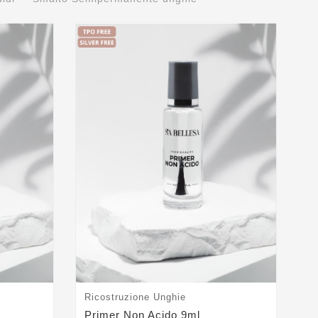
Ricostruzione Unghie
Ge
Primer Non Acido 9ml
Ge