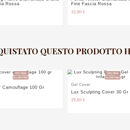
cia Rossa
Fine Fascia Rossa
10,90 €
CQUISTATO QUESTO PRODOTTO
Gel Cover
r Camouflage 100 Gr
Lux Sculpting Cover 30 Gr
29,60 €