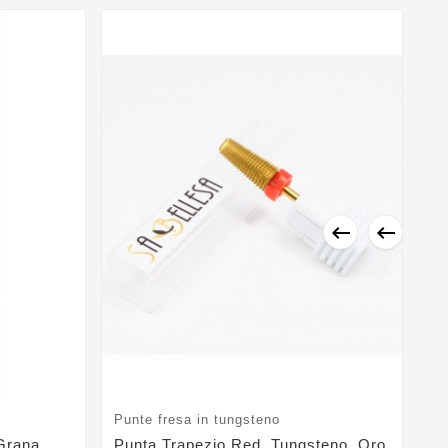


Punte fresa in tungsteno
Pu
Grana
Punta Trapezio Red, Tungsteno, Oro
Pu