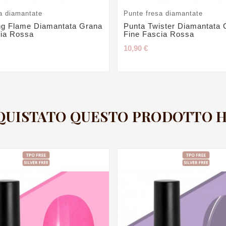
a diamantate
Punte fresa diamantate
ng Flame Diamantata Grana
Punta Twister Diamantata 
cia Rossa
Fine Fascia Rossa
10,90 €
CQUISTATO QUESTO PRODOTTO