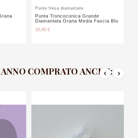
Punte fresa diamantate
Pu
Grana
Punta Troncoconica Grande
Pu
Diamantata Grana Media Fascia Blu
Di
10,90 €
10
 HANNO COMPRATO ANCHE:

