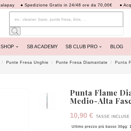
● Spedizione Gratis in 24/48 ore da 70,00€
● Acquista or
SHOP
SB ACADEMY
SB CLUB PRO
BLOG
Punte Fresa Unghie
Punte Fresa Diamantate
Punta 
Punta Flame Di
Medio-Alta Fasc
10,90 €
TASSE INCLUSE
Ultimo prezzo più basso 30gg: 