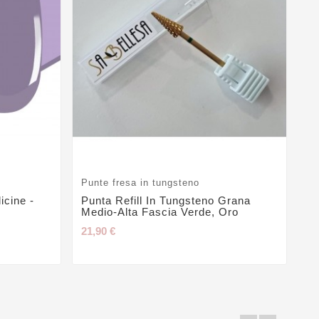
Punte fresa in tungsteno
Lu
cine -
Punta Refill In Tungsteno Grana
Ge
Medio-Alta Fascia Verde, Oro
L
21,90 €
6,