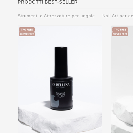
PRODOTTI BEST-SELLER
Strumenti e Attrezzature per unghie
Nail Art per 