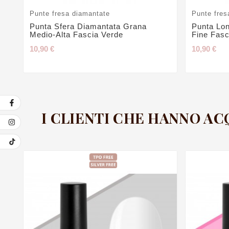
Punte fresa diamantate
Punte fres
Punta Sfera Diamantata Grana
Punta Lo
Medio-Alta Fascia Verde
Fine Fas
10,90 €
10,90 €
I CLIENTI CHE HANNO A