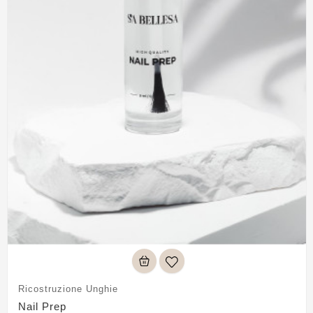
Ricostruzione Unghie
Nail Prep