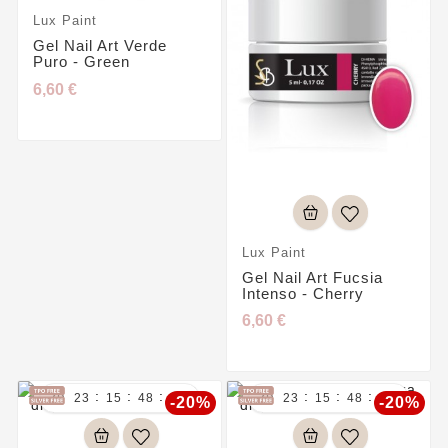
Lux Paint
Gel Nail Art Verde
Puro - Green
6,60 €
Lux Paint
Gel Nail Art Fucsia
Intenso - Cherry
6,60 €
:
:
:
:
:
:


23
15
48
45
23
15
48
45
-20%
-20%