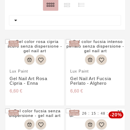

Lux Paint
Lux Paint
Gel Nail Art Rosa
Gel Nail Art Fucsia
Cipria - Enna
Perlato - Alghero
6,60 €
6,60 €
:
:
:

26
15
48
45
-20%