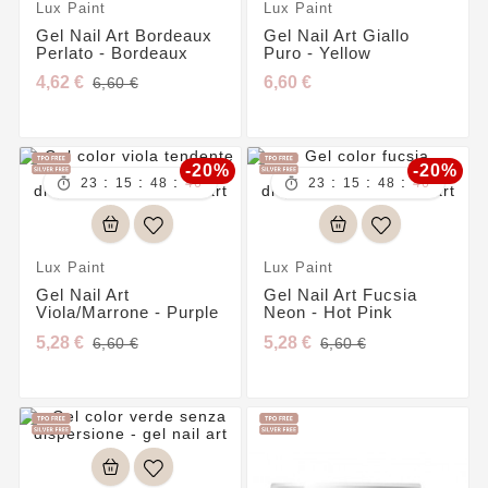
Lux Paint
Lux Paint
Gel Nail Art Bordeaux
Gel Nail Art Giallo
Perlato - Bordeaux
Puro - Yellow
4,62 €
6,60 €
6,60 €
-20%
-20%
:
:
:
:
:
:


23
15
48
45
23
15
48
45
Lux Paint
Lux Paint
Gel Nail Art
Gel Nail Art Fucsia
Viola/marrone - Purple
Neon - Hot Pink
5,28 €
5,28 €
6,60 €
6,60 €