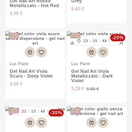
Gel Nail Art Rosso
Grey
Metallizzato - Hot Red
6,60 €
6,60 €
-20%
:
:
:

23
15
48
45
Lux Paint
Lux Paint
Gel Nail Art Viola
Gel Nail Art Viola
Scuro - Deep Violet
Metallizzato - Dark
Violet
6,60 €
5,28 €
6,60 €
:
:
:

23
15
48
45
-30%