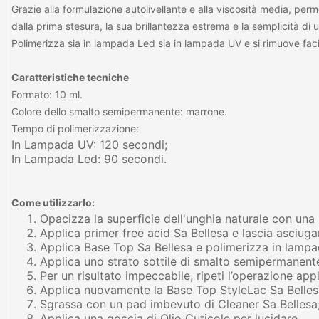
Grazie alla formulazione autolivellante e alla viscosità media, permet
dalla prima stesura, la sua brillantezza estrema e la semplicità di
Polimerizza sia in lampada Led sia in lampada UV e si rimuove fac
Caratteristiche tecniche
Formato: 10 ml.
Colore dello smalto semipermanente: marrone.
Tempo di polimerizzazione:
In Lampada UV: 120 secondi;
In Lampada Led: 90 secondi.
Come utilizzarlo:
Opacizza la superficie dell'unghia naturale con una 
Applica primer free acid Sa Bellesa e lascia asciugar
Applica Base Top Sa Bellesa e polimerizza in lampa
Applica uno strato sottile di smalto semipermanent
Per un risultato impeccabile, ripeti l’operazione a
Applica nuovamente la Base Top StyleLac Sa Belles
Sgrassa con un pad imbevuto di Cleaner Sa Bellesa
Applica una goccia di Olio Cuticole per lucidare.