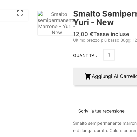
Smalto Semiper

Yuri - New
12,00 €
Tasse incluse
Ultimo prezzo più basso 30gg: 1
QUANTITÀ :

Aggiungi Al Carrell
Scrivi la tua recensione
Smalto semipermanente marrone 
e di lunga durata. Colore copren