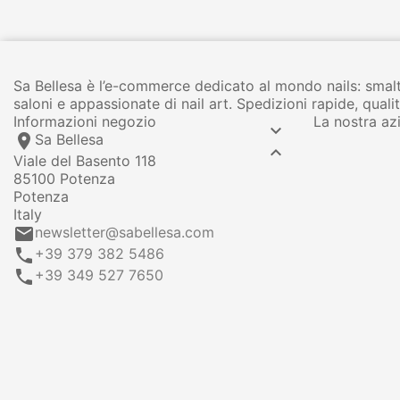
Sa Bellesa è l’e-commerce dedicato al mondo nails: smalt
saloni e appassionate di nail art. Spedizioni rapide, qua
Informazioni negozio
La nostra az

location_on
Sa Bellesa

Viale del Basento 118
85100 Potenza
Potenza
Italy
email
newsletter@sabellesa.com
call
+39 379 382 5486
call
+39 349 527 7650