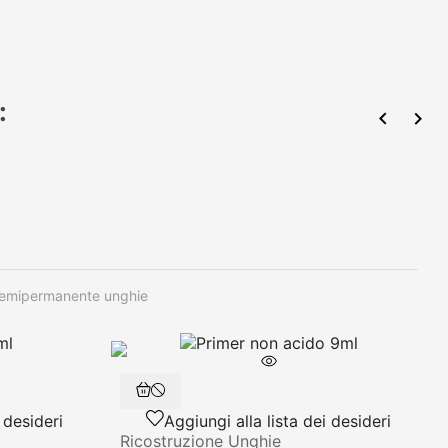
:


emipermanente unghie
 desideri
Aggiungi alla lista dei desideri
Ricostruzione Unghie