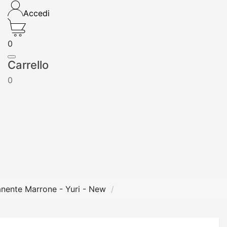
Accedi
0
Carrello
0
nente Marrone - Yuri - New